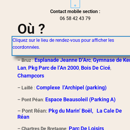
Contact mobile section :
06 58 42 43 79
Où ?
Cliquez sur le lieu de rendez-vous pour afficher les
coordonnées.
Esplanade Jeanne D’Arc
Gymnase de Ke
– Bruz
:
,
Lan
Pkg Parc de l’An 2000
Bois De Cicé
,
,
,
Champcors
Complexe l’Archipel (parking)
– Laillé
:
Espace Beausoleil (Parking A)
– Pont Péan
:
– Pont Réan:
Pkg du Marin’ Boël,
La Cale De
Réan
Parc De Loisirs
– Chartres De Bretagne
: