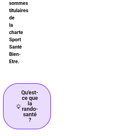
sommes
titulaires
de
la
charte
Sport
Santé
Bien-
Etre.
Qu'est-
ce que
la
rando-
santé
?