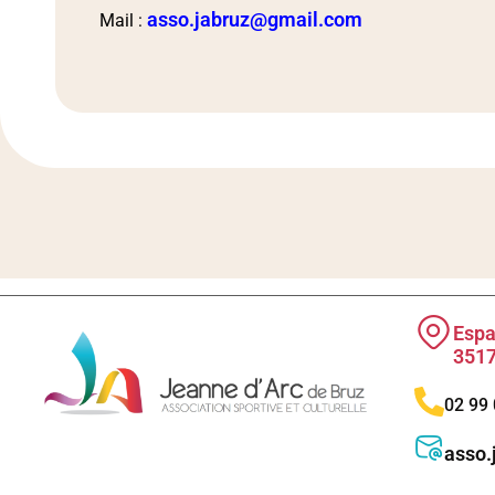
asso.jabruz@gmail.com
Mail :
Espa
3517
02 99 
asso