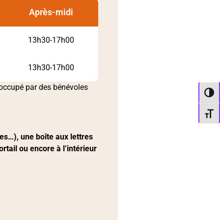
Après-midi
13h30-17h00
13h30-17h00
s occupé par des bénévoles
Passe
Change
.
res…), une boîte aux lettres
rtail ou encore à l’intérieur