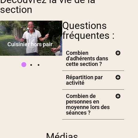
section
Questions
Création du terrain
fréquentes :
de pétanque
Repas de 
inier hors pair
section
ça transpire...
Combien
d'adhérents dans
cette section ?
Répartition par
activité
Combien de
personnes en
moyenne lors des
séances ?
Médias