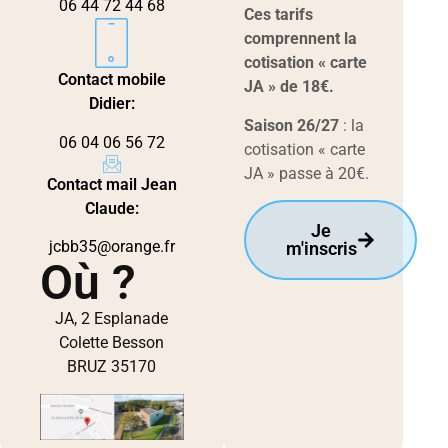
06 44 72 44 68
Ces tarifs
comprennent la
cotisation « carte
Contact mobile
JA » de 18€.
Didier:
Saison 26/27
: la
06 04 06 56 72
cotisation « carte
JA » passe à 20€.
Contact mail Jean
Claude:
Je
jcbb35@orange.fr
m'inscris
Où ?
JA, 2 Esplanade
Colette Besson
BRUZ 35170