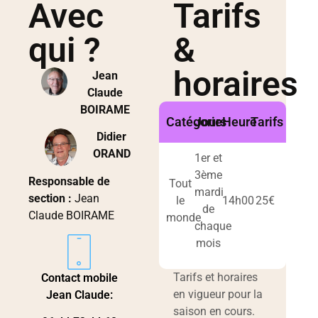
Avec
Tarifs
qui ?
&
horaires
Jean
Claude
BOIRAME
Catégorie
Jours
Heure
Tarifs
Didier
ORAND
1er et
3ème
Responsable de
Tout
mardi
section :
Jean
le
14h00
25€
de
Claude BOIRAME
monde
chaque
mois
Tarifs et horaires
Contact mobile
en vigueur pour la
Jean Claude:
saison en cours.