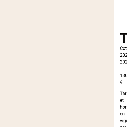
T
Cot
202
20
:
13
€
Tar
et
hor
en
vig