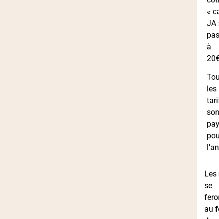
« c
JA 
pa
à
20€
To
les
tari
son
pa
pou
l’a
Les
se
fero
au