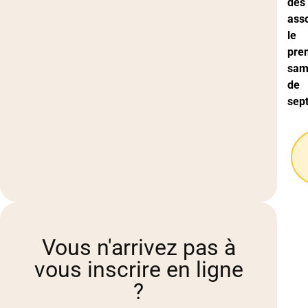
des
ass
le
pre
sam
de
sep
Vous n'arrivez pas à
vous inscrire en ligne
?