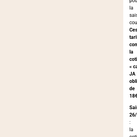
pou
la
sai
cou
Ce
tar
co
la
cot
« c
JA 
obl
de
18
Sai
26
:
la
cot