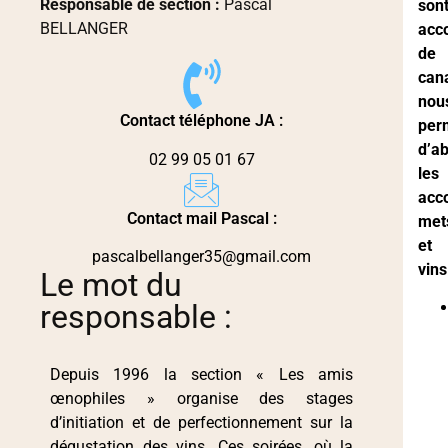
Responsable de section :
Pascal
son
BELLANGER
acc
de
can
nou
Contact téléphone JA :
per
d’a
02 99 05 01 67
les
acc
Contact mail Pascal :
met
et
pascalbellanger35@gmail.com
vins
Le mot du
responsable :
Depuis 1996 la section « Les amis
œnophiles » organise des stages
d’initiation et de perfectionnement sur la
dégustation des vins. Ces soirées, où la