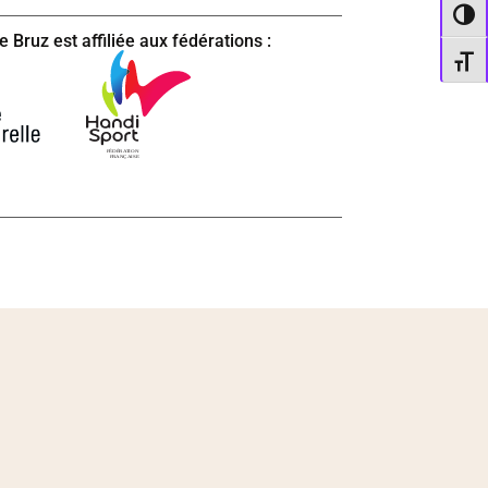
Passe
 Bruz est affiliée aux fédérations :
Change